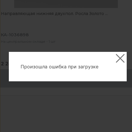
Направляющая нижняя двухпол. Росла Золото ...
КА-1036898
На центральном складе - 1 шт
2 241.00 ₽
Произошла ошибка при загрузке
В корзину