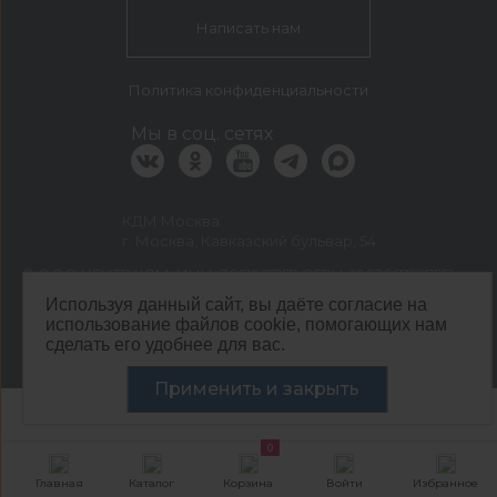
Написать нам
Политика конфиденциальности
Мы в соц. сетях
КДМ Москва
г. Москва, Кавказский бульвар, 54
©
ООО ЦЕНТР КДМ. ИНН: 3661037157 ОГРН: 1063667287551
,
2026
Используя данный сайт, вы даёте согласие на
Разработка сайта —
«Сибирикс»
использование файлов cookie, помогающих нам
сделать его удобнее для вас.
Применить и закрыть
0
Главная
Каталог
Корзина
Войти
Избранное