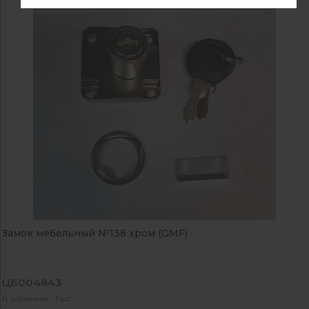
Замок мебельный №138 хром (GMF)
ЦБ004843
В наличии - 1 шт