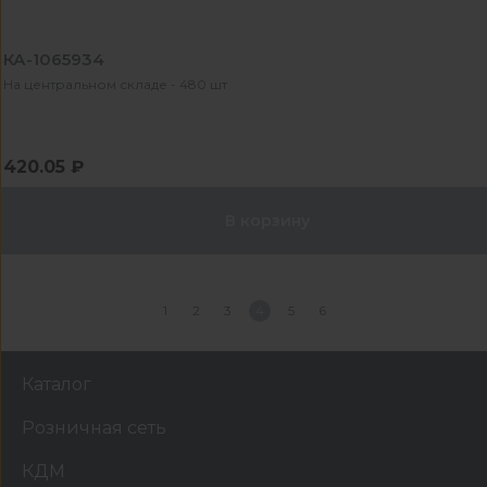
КА-1065934
На центральном складе - 480 шт
420.05 ₽
В корзину
1
2
3
4
5
6
Каталог
Розничная сеть
КДМ