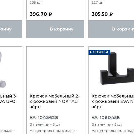
289 шт
227 шт
396.70 ₽
305.50 ₽
рзину
В корзину
В корзин
НОВИНКА
ьный 3-
Крючок мебельный 2-
Крючок мебельный
VA UFO
х рожковый NOKTALI
х рожковый EVA 
чёрн...
чёрн...
КА-1043628
КА-1060458
В наличии - 5 шт
В наличии - 5 шт
складе -
На центральном складе -
На центральном склад