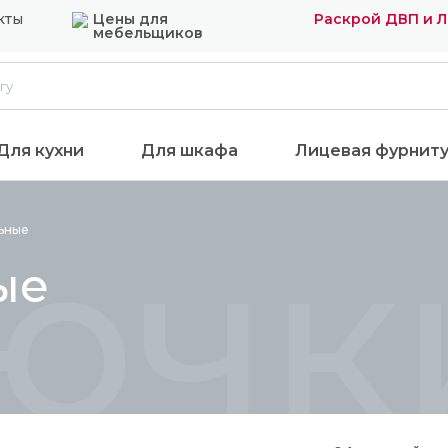
кты
Цены для
Раскрой ДВП и 
мебельщиков
Для кухни
Для шкафа
Лицевая фурнит
ючк
ьные
ые