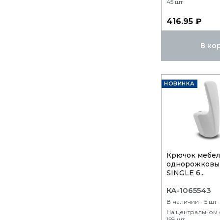
45 шт
416.95 ₽
В ко
НОВИНКА
Крючок мебе
однорожковы
SINGLE б...
КА-1065543
В наличии - 5 шт
На центральном 
158 шт