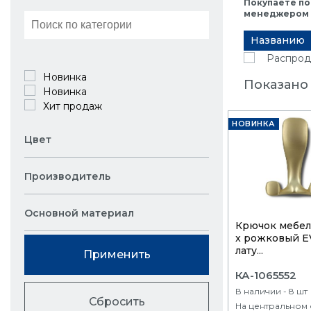
Покупаете по
менеджером в
Названию
Распрод
Новинка
Показано 
Новинка
Хит продаж
НОВИНКА
Цвет
Производитель
Основной материал
Крючок мебел
x рожковый E
лату...
Применить
КА-1065552
В наличии - 8 шт
Сбросить
На центральном 