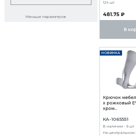
124 шт
481.75 ₽
Меньше параметров
В ко
НОВИНКА
Крючок мебел
x рожковый E
хром...
КА-1065551
В наличии - 6 шт
На центральном 