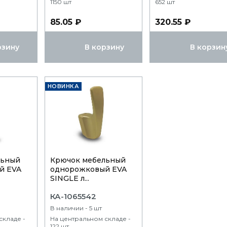
1150 шт
652 шт
85.05 ₽
320.55 ₽
рзину
В корзину
В корзин
НОВИНКА
льный
Крючок мебельный
й EVA
однорожковый EVA
SINGLE л...
КА-1065542
В наличии - 5 шт
складе -
На центральном складе -
122 шт