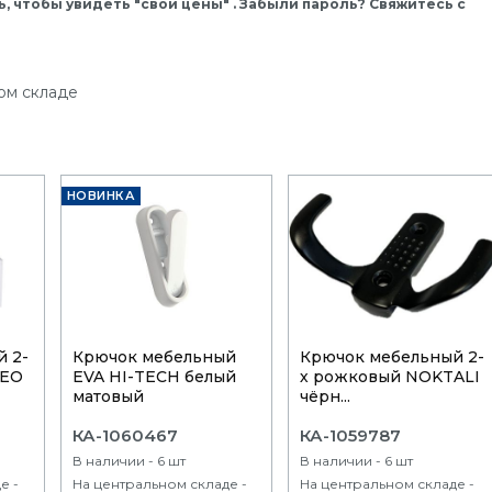
, чтобы увидеть "свои цены" . Забыли пароль? Свяжитесь с
ом складе
НОВИНКА
 2-
Крючок мебельный
Крючок мебельный 2-
NEO
EVA HI-TECH белый
х рожковый NOKTALI
матовый
чёрн...
КА-1060467
КА-1059787
В наличии - 6 шт
В наличии - 6 шт
е -
На центральном складе -
На центральном складе -