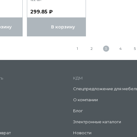
299.85 ₽
рзину
В корзину
1
2
3
4
5
ть
КДМ
Спецпредложение для мебел
О компании
Блог
Электронные каталоги
зврат
Новости