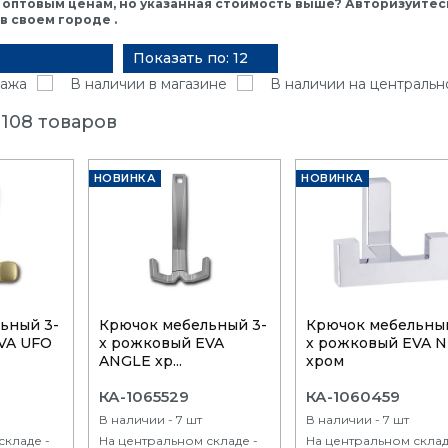
 оптовым ценам, но указанная стоимость выше? Авторизуйтесь
 своем городе .
Показать по: 12
ажа
В наличии в магазине
В наличии на центральн
108 товаров
НОВИНКА
НОВИНКА
ьный 3-
Крючок мебельный 3-
Крючок мебельный
VA UFO
x рожковый EVA
х рожковый EVA 
ANGLE хр...
хром
КА-1065529
КА-1060459
В наличии - 7 шт
В наличии - 7 шт
складе -
На центральном складе -
На центральном склад