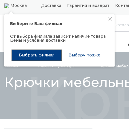
Москва
Доставка
Гарантия и возврат
Конта
Выберите Ваш филиал
Каталог
От выбора филиала зависит наличие товара,
цены и условия доставки
Распродажа
Подъемные механизмы
Выбрать филиал
Выберу позже
Кр
Главная
Лицевая
фурнитура
Крючки
мебел
Крючки мебельн