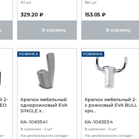
191 шт
189 шт
329.20 ₽
153.05 ₽
у
В корзину
В корзину
НОВИНКА
НОВИНКА
 2-
Крючок мебельный
Крючок мебельный 2-
NEO
однорожковый EVA
x рожковый EVA BULL
SINGLE х...
хро...
КА-1065541
КА-1065534
В наличии - 5 шт
В наличии - 5 шт
е -
На центральном складе -
На центральном складе -