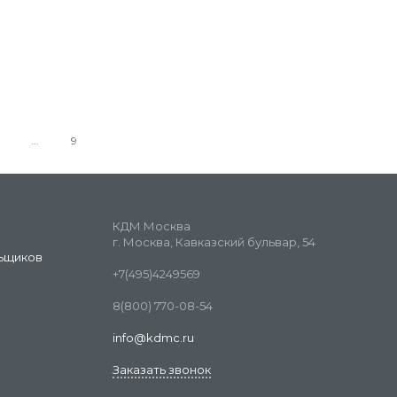
9
КДМ Москва
г. Москва, Кавказский бульвар, 54
ьщиков
+7(495)4249569
8(800) 770-08-54
info@kdmc.ru
Заказать звонок