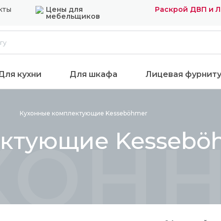
кты
Цены для
Раскрой ДВП и 
мебельщиков
Для кухни
Для шкафа
Лицевая фурнит
хон
Кухонные комплектующие
Kesseböhmer
ектующие Kessebö