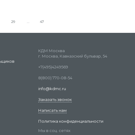
29
47
КДМ Москва
г. Москва, Кавказский бульвар, 54
ьщиков
+7(495)4249569
8(800) 770-08-54
info@kdmc.ru
Заказать звонок
Написать нам
Политика конфиденциальности
Мы в соц. сетях