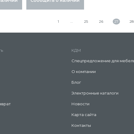
наличии
Сообщить о наличии
1
25
26
27
28
ть
КДМ
Спецпредложение для мебел
О компании
Блог
Электронные каталоги
зврат
Новости
Карта сайта
Контакты