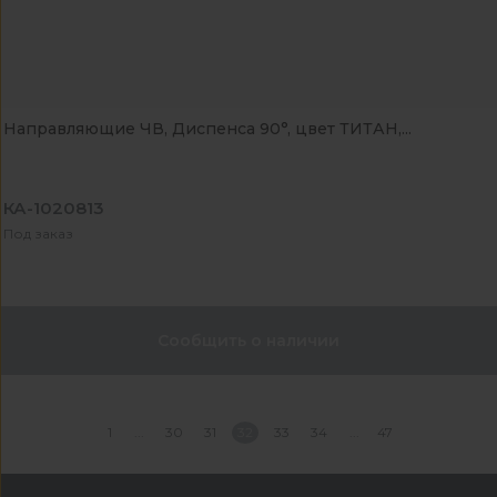
Направляющие ЧВ, Диспенса 90°, цвет ТИТАН,...
КА-1020813
Под заказ
Сообщить о наличии
1
30
31
32
33
34
47