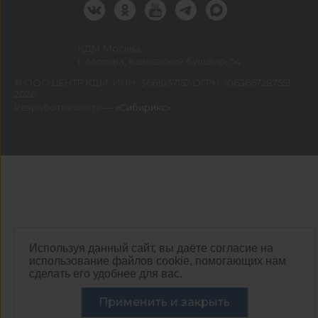
КДМ Москва
г. Москва, Кавказский бульвар, 54
©
ООО ЦЕНТР КДМ. ИНН: 3661037157 ОГРН: 1063667287551
,
2026
Разработка сайта —
«Сибирикс»
Используя данный сайт, вы даёте согласие на
использование файлов cookie, помогающих нам
сделать его удобнее для вас.
Применить и закрыть