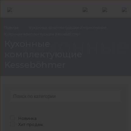
Главная
Кухонные комплектующие и
наполнение
Кухонные комплектующие
Kesseböhmer
Кухонные
Кухонные
комплектующие
Kesseböhmer
Новинка
Хит продаж