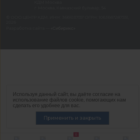
КДМ Москва
г. Москва, Кавказский бульвар, 54
©
ООО ЦЕНТР КДМ. ИНН: 3661037157 ОГРН: 1063667287551
,
2026
Разработка сайта —
«Сибирикс»
Используя данный сайт, вы даёте согласие на
использование файлов cookie, помогающих нам
сделать его удобнее для вас.
Применить и закрыть
0