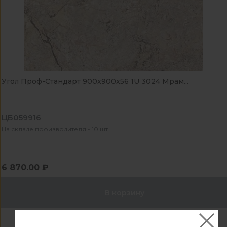
Угол Проф-Стандарт 900x900x56 1U 3024 Мрам...
ЦБ059916
На складе производителя - 10 шт
6 870.00 ₽
В корзину