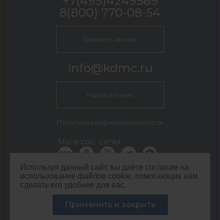
+7(495)4249569
8(800) 770-08-54
Заказать звонок
info@kdmc.ru
Написать нам
Политика конфиденциальности
Мы в соц. сетях
Используя данный сайт, вы даёте согласие на
использование файлов cookie, помогающих нам
КДМ Москва
сделать его удобнее для вас.
г. Москва, Кавказский бульвар, 54
©
ООО ЦЕНТР КДМ. ИНН: 3661037157 ОГРН: 1063667287551
Применить и закрыть
,
2026