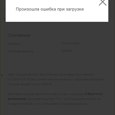
Произошла ошибка при загрузке
Все характеристики
Техническая документация
Основные
КА-1044733
Артикул
КИТАЙ
Производитель
КДМ осуществляет бесплатную доставку при заказе
от 22000 ₽. Если сумма заказа меньше — доставка в вашем
городе будет стоить 1650 ₽.
Доставка осуществляется строго до подъезда.
Обратите
внимание:
Доставка внутри ТТК - не осуществляется, за
пределы МКАД - рассчитывается индивидуально.