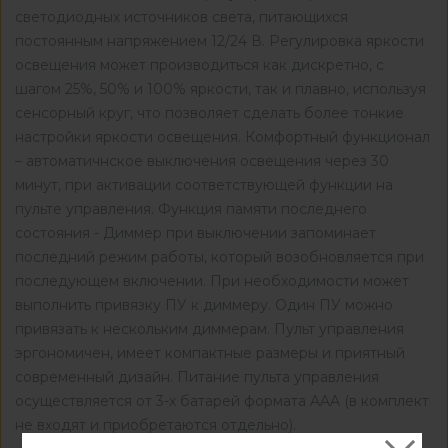
светодиодных источников света, питающихся
постоянным напряжением 12/24 В. Регулировка яркости
освещения может производиться как дискретно, с
шагом 25%, 50% и 100% яркости, так и плавно, используя
сенсорный круг, что позволяет сделать более тонкие
настройки яркости освещения. Комфортный функционал
– автоматичнское выключения освещения через 30
минут, при активации соответствующей функции на
пульте управления. Функция памяти последнего
состояния - Диммер при выключении запоминает
последний режим работы, который возобновляется при
последующем включении. При необходимости может
выполнить привязку ПУ к диммеру. Один ПУ можно
привязать к нескольким диммерам. Пульт управления
эргономичен, имеет компактные размеры и приятный
современный дизайн. Питание пульта управления
осуществляется от 3-х батарей формата AAA (в комплект
не входят и приобретаются отдельно).