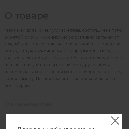
О товаре
Механизм для нижней угловой базы, состоящий из полок
округлой формы, максимально эффективно организует
каждый миллиметр полезного пространства и идеально
подходит для хранения тяжелых предметов - посуды,
кастрюль, сковородок, кухонной бытовой техники. Полки
полностью выдвигаются независимо друг от друга,
перемещаясь в поле зрения и открывая доступ ко всему
содержимому. Плавное закрывание обеспечивается
демпфером.
Все характеристики
Основные
Произошла ошибка при загрузке