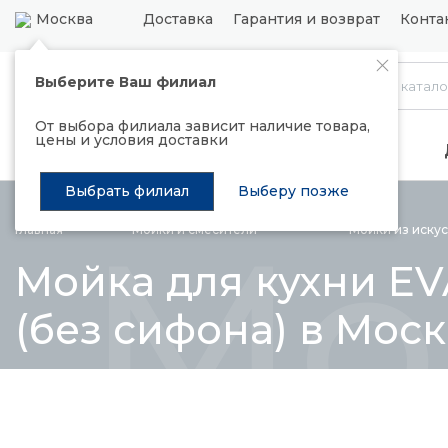
Москва
Доставка
Гарантия и возврат
Конта
Выберите Ваш филиал
Каталог
От выбора филиала зависит наличие товара,
цены и условия доставки
Распродажа
Подъемные механизмы
Выбрать филиал
Выберу позже
Мо
Главная
Мойки и
смесители
Мойки из иску
Мойка для кухни EV
(без сифона) в Мос