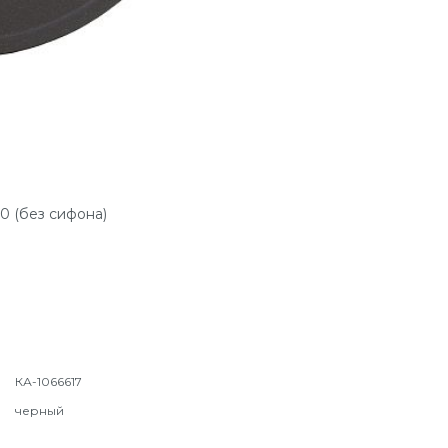
0 (без сифона)
КА-1066617
черный