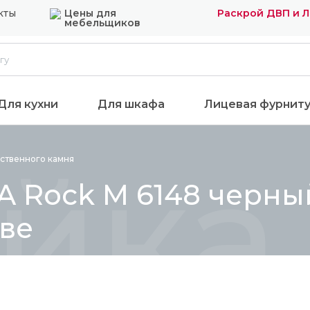
кты
Цены для
Раскрой ДВП и 
мебельщиков
Для кухни
Для шкафа
Лицевая фурнит
йка 
сственного
камня
A Rock М 6148 черны
кве