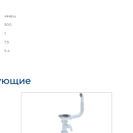
кварц
500
1
7,5
9,4
тующие