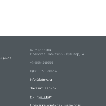
КДМ Москва
г. Москва, Кавказский бульвар, 54
ьщиков
+7(495)4249569
8(800) 770-08-54
info@kdmc.ru
Заказать звонок
Написать нам
Политика конфиденциальности