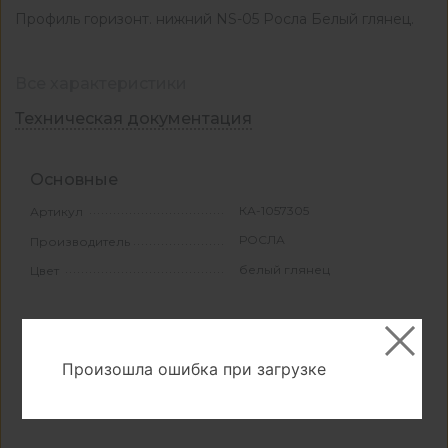
Профиль горизонт. нижний NS-05 Росла Белый глянец.
Все характеристики
Техническая документация
Основные
КА-1057305
Артикул
РОСЛА
Производитель
белый глянец
Цвет
Свойства и материалы
алюминий
Основной материал
Произошла ошибка при загрузке
1
Количество в упаковке