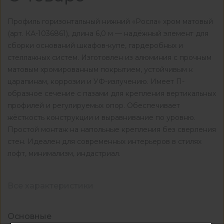
Профиль горизонтальный нижний «Росла» хром матовый
(арт. КА-1036861), длина 6,0 м — надёжный элемент для
сборки оснований шкафов-купе, гардеробных и
стеллажных систем. Изготовлен из алюминия с прочным
матовым хромированным покрытием, устойчивым к
царапинам, коррозии и УФ-излучению. Имеет П-
образное сечение с пазами для крепления вертикальных
профилей и регулируемых опор. Обеспечивает
жёсткость конструкции и выравнивание по уровню.
Простой монтаж на напольные крепления без сверления
стен. Идеален для современных интерьеров в стилях
лофт, минимализм, индастриал.
Все характеристики
Основные