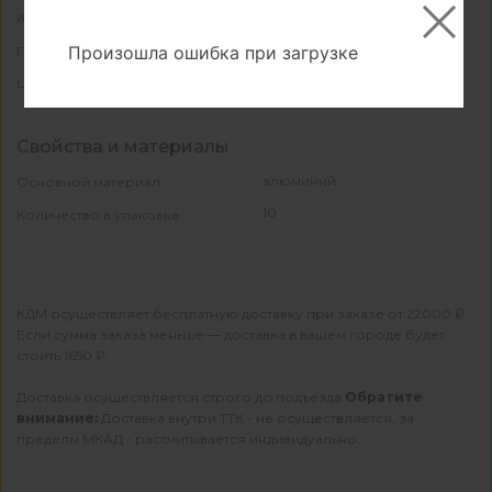
КА-1036861
Артикул
РОСЛА
Произошла ошибка при загрузке
Производитель
серебро
Цвет
Свойства и материалы
алюминий
Основной материал
10
Количество в упаковке
КДМ осуществляет бесплатную доставку при заказе от 22000 ₽.
Если сумма заказа меньше — доставка в вашем городе будет
стоить 1650 ₽.
Доставка осуществляется строго до подъезда.
Обратите
внимание:
Доставка внутри ТТК - не осуществляется, за
пределы МКАД - рассчитывается индивидуально.