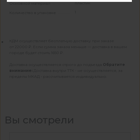
пластик
Основной материал
1
Количество в упаковке
КДМ осуществляет бесплатную доставку при заказе
от 22000 ₽. Если сумма заказа меньше — доставка в вашем
городе будет стоить 1650 ₽.
Доставка осуществляется строго до подъезда.
Обратите
внимание:
Доставка внутри ТТК - не осуществляется, за
пределы МКАД - рассчитывается индивидуально.
Вы смотрели