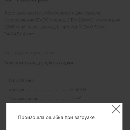
Реле-выключатель обогревателя для зеркала,
вх.управления 12VDC провод 0,15м 22AWG, коммутация
220В max 1А, вх. L\выход L' провод 0,15м 0,75мм²,
34x24,5x14mm
Все характеристики
Техническая документация
Основные
КА-1015634
Артикул
КИТАЙ
Производитель
белый
Цвет
Произошла ошибка при загрузке
Свойства и материалы