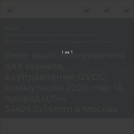
Главная
Светотехника и электроустановочные
изделия
Многофункциональные системы управления за
зеркало
Реле
Реле-выкл. обогревателя
1
из
1
для зеркала,
вх.управления 12VDC,
коммутация 220В max 1А,
провод 0,15м,
34x24,5x14mm в Москве