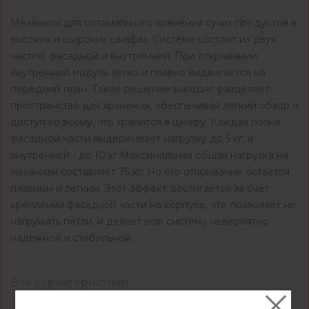
Механизм для оптимального хранения сухих продуктов в
высоких и широких шкафах. Система состоит из двух
частей: фасадной и внутренней. При открывании
внутренний модуль легко и плавно выдвигается на
передний план. Такое решение выгодно разделяет
пространство для хранения, обеспечивая легкий обзор и
доступ ко всему, что хранится в шкафу. Каждая полка
фасадной части выдерживает нагрузку до 5 кг, а
внутренней - до 10 кг.Максимальная общая нагрузка на
механизм составляет 75 кг. Но его открывание остается
плавным и легким. Этот эффект достигается за счет
крепления фасадной части на корпусе, что позволяет не
нагружать петли, и делает всю систему невероятно
надежной и стабильной.
Все характеристики