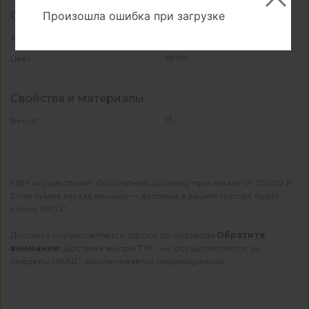
Произошла ошибка при загрузке
Основные
КА-1021644
Артикул
хром
Цвет
Свойства и материалы
13,1
Вес, кг
КДМ осуществляет бесплатную доставку при заказе от 22000 ₽.
Если сумма заказа меньше — доставка в вашем городе будет
стоить 1650 ₽.
Доставка осуществляется строго до подъезда.
Обратите
внимание:
Доставка внутри ТТК - не осуществляется, за
пределы МКАД - рассчитывается индивидуально.