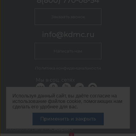
8(800) 770-08-54
Заказать звонок
info@kdmc.ru
Написать нам
Политика конфиденциальности
Мы в соц. сетях
Используя данный сайт, вы даёте согласие на
использование файлов cookie, помогающих нам
КДМ Москва
сделать его удобнее для вас.
г. Москва, Кавказский бульвар, 54
©
ООО ЦЕНТР КДМ. ИНН: 3661037157 ОГРН: 1063667287551
Применить и закрыть
,
2026
Разработка сайта —
«Сибирикс»
0