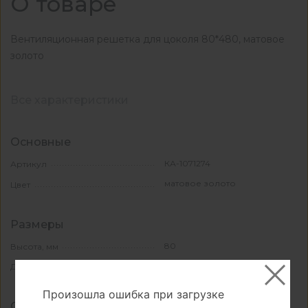
О товаре
Вентиляционная решетка для цоколя 80*480, матовое
золото
Все характеристики
Основные
КА-1071274
Артикул
матовое золото
Цвет
Размеры
80
Высота, мм
480
Длина, мм
Произошла ошибка при загрузке
Свойства и материалы