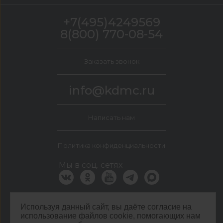
+7(495)4249569
8(800) 770-08-54
Заказать звонок
info@kdmc.ru
Написать нам
Политика конфиденциальности
Мы в соц. сетях
КДМ Москва
Используя данный сайт, вы даёте согласие на
г. Москва, Кавказский бульвар, 54
использование файлов cookie, помогающих нам