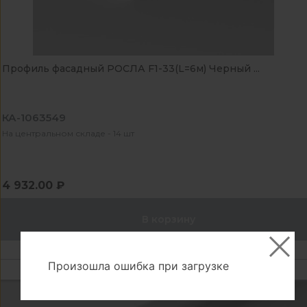
Профиль фасадный РОСЛА F1-33(L=6м) Черный ...
КА-1063549
На центральном складе - 14 шт
4 932.00 ₽
В корзину
Произошла ошибка при загрузке