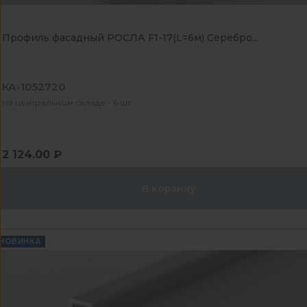
Профиль фасадный РОСЛА F1-17(L=6м) Серебро...
КА-1052720
На центральном складе - 6 шт
2 124.00 ₽
В корзину
НОВИНКА