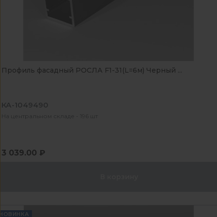
Профиль фасадный РОСЛА F1-31(L=6м) Черный ...
КА-1049490
На центральном складе - 196 шт
3 039.00 ₽
В корзину
НОВИНКА