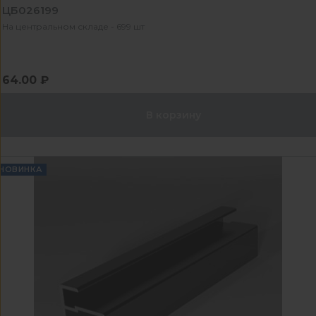
ЦБ026199
На центральном складе - 699 шт
64.00 ₽
В корзину
НОВИНКА