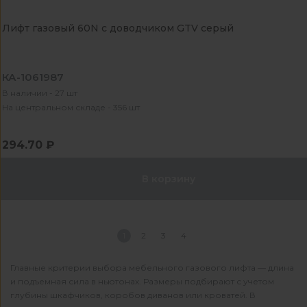
Лифт газовый 60N с доводчиком GTV серый
КА-1061987
В наличии - 27 шт
На центральном складе - 356 шт
294.70 ₽
В корзину
1
2
3
4
Главные критерии выбора мебельного газового лифта — длина
и подъемная сила в ньютонах. Размеры подбирают с учетом
глубины шкафчиков, коробов диванов или кроватей. В