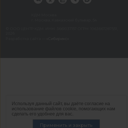
КДМ Москва
г. Москва, Кавказский бульвар, 54
©
ООО ЦЕНТР КДМ. ИНН: 3661037157 ОГРН: 1063667287551
,
2026
Разработка сайта —
«Сибирикс»
Используя данный сайт, вы даёте согласие на
использование файлов cookie, помогающих нам
сделать его удобнее для вас.
Применить и закрыть