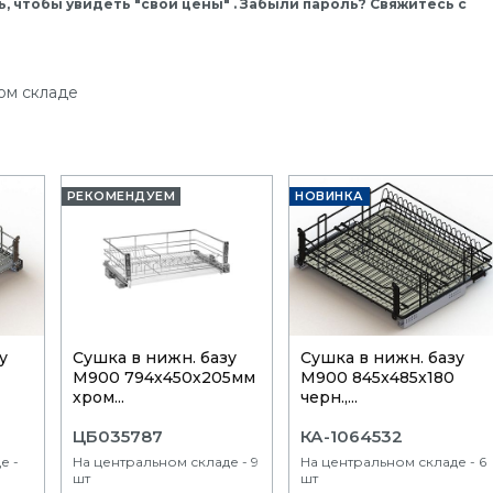
, чтобы увидеть "свои цены" . Забыли пароль? Свяжитесь с
ом складе
РЕКОМЕНДУЕМ
НОВИНКА
у
Сушка в нижн. базу
Сушка в нижн. базу
М900 794х450х205мм
М900 845x485x180
хром...
черн.,...
ЦБ035787
КА-1064532
е -
На центральном складе - 9
На центральном складе - 6
шт
шт