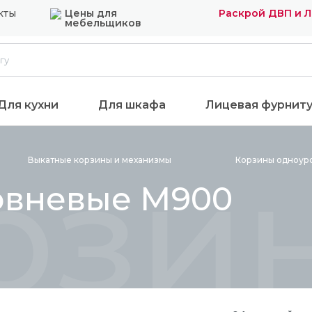
кты
Цены для
Раскрой ДВП и 
мебельщиков
Для кухни
Для шкафа
Лицевая фурнит
рзи
Выкатные корзины и
механизмы
Корзины одноур
овневые М900