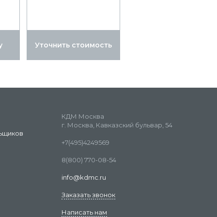
у
Уточнить стоимость
КДМ Москва
г. Москва, Кавказский бульвар, 54
ьщиков
+7(495)4249569
8(800) 770-08-54
info@kdmc.ru
Заказать звонок
Написать нам