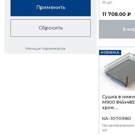
10 шт
Применить
11 708.00 ₽
Сбросить
В ко
Меньше параметров
НОВИНКА
Сушка в нижн.
М900 845x485
хром, ...
КА-1070980
На центральном с
шт