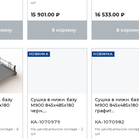
шт
15 901.00 ₽
16 533.00 ₽
рзину
В корзину
В корзин
НОВИНКА
НОВИНКА
 базу
Сушка в нижн. базу
Сушка в нижн. баз
x180
М900 845x485x180
М900 845x485x180
черн.,...
графит...
КА-1070979
КА-1070982
кладе - 6
На центральном складе - 2
На центральном склад
шт
шт