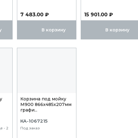
7 483.00 ₽
15 901.00 ₽
у
В корзину
В корзину
у
Корзина под мойку
М900 866x485x207мм
графи...
КА-1067215
е - 2
Под заказ