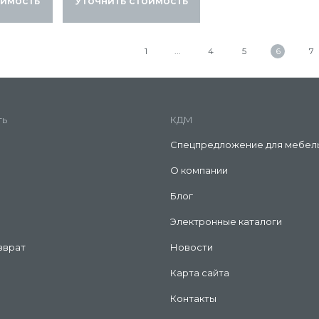
оимость
Уточнить стоимость
1
4
5
6
7
ть
КДМ
Спецпредложение для мебел
О компании
Блог
Электронные каталоги
зврат
Новости
Карта сайта
Контакты