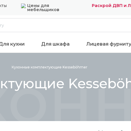
кты
Цены для
Раскрой ДВП и 
мебельщиков
Для кухни
Для шкафа
Лицевая фурнит
хон
Кухонные комплектующие
Kesseböhmer
ектующие Kessebö