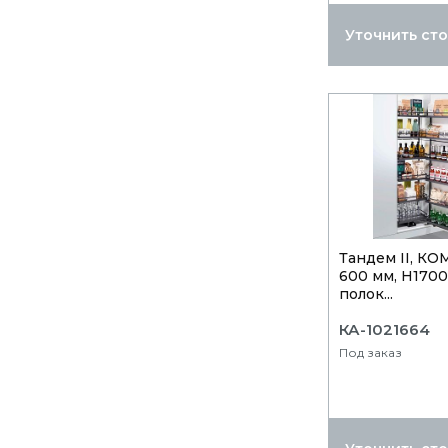
Уточнить ст
Тандем II, К
600 мм, Н1700,
полок...
КА-1021664
Под заказ