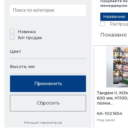
Покупаете по
менеджером в
Названию
Распрод
Новинка
Показано 
Хит продаж
Цвет
Высота, мм
Применить
Тандем II, К
600 мм, Н1100,
Сбросить
полки...
КА-1021654
Под заказ
Меньше параметров