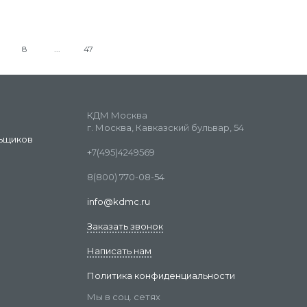
8
47
КДМ Москва
г. Москва, Кавказский бульвар, 54
ьщиков
+7(495)4249569
8(800) 770-08-54
info@kdmc.ru
Заказать звонок
Написать нам
Политика конфиденциальности
Мы в соц. сетях