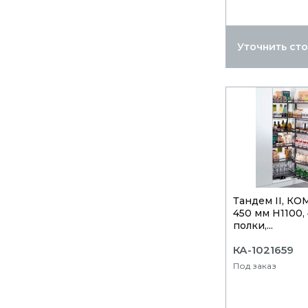
Уточнить ст
Тандем II, К
450 мм Н1100,
полки,...
КА-1021659
Под заказ