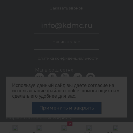
Заказать звонок
info@kdmc.ru
Написать нам
Политика конфиденциальности
Мы в соц. сетях
Используя данный сайт, вы даёте согласие на
использование файлов cookie, помогающих нам
КДМ Москва
сделать его удобнее для вас.
г. Москва, Кавказский бульвар, 54
©
ООО ЦЕНТР КДМ. ИНН: 3661037157 ОГРН: 1063667287551
Применить и закрыть
,
2026
Разработка сайта —
«Сибирикс»
0