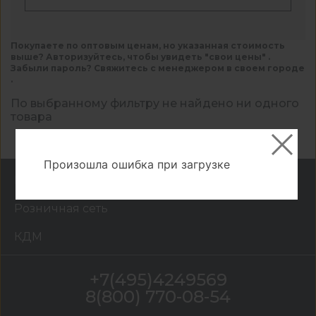
Покупаете по оптовым ценам, но указанная стоимость
выше? Авторизуйтесь, чтобы увидеть "свои цены" .
Забыли пароль? Свяжитесь с менеджером в своем городе
.
По выбранному фильтру не найдено ни одного
товара
Произошла ошибка при загрузке
Каталог
Розничная сеть
КДМ
+7(495)4249569
8(800) 770-08-54