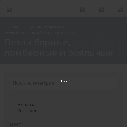
Главная
Системы
открывания
Петли барные, ломберные и
рояльные
Петли ба
Петли барные,
ломберные и рояльные
1
из
1
Новинка
Хит продаж
Цвет