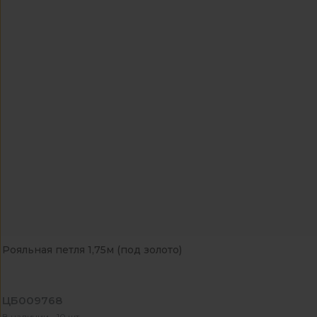
Рояльная петля 1,75м (под золото)
ЦБ009768
В наличии - 10 шт