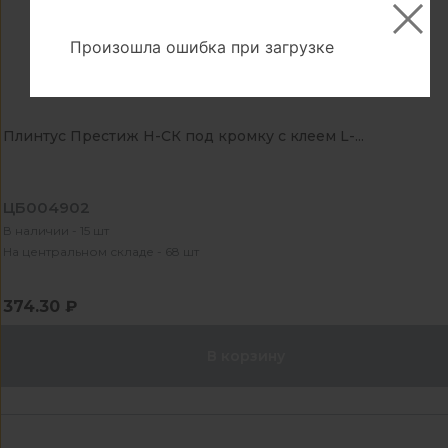
Произошла ошибка при загрузке
Плинтус Престиж Н-СК под кромку с клеем L-...
ЦБ004902
В наличии - 15 шт
На центральном складе - 68 шт
374.30 ₽
В корзину