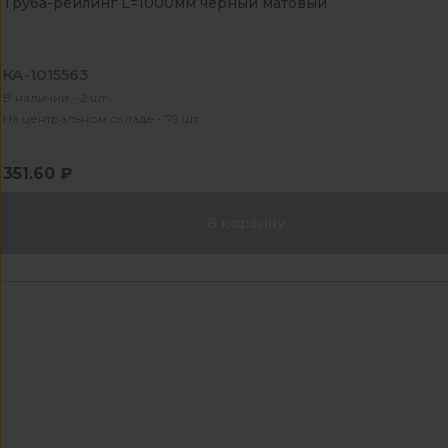
Труба-рейлинг L=1000мм черный матовый
КА-1015563
В наличии - 2 шт
На центральном складе - 79 шт
351.60 ₽
В корзину