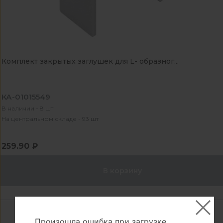
Комплект закрытых заглушек для L- образног...
КА-01015549
В наличии - 8 шт
На центральном складе - 93 шт
259.90 ₽
В корзину
Произошла ошибка при загрузке