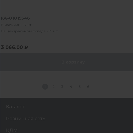
КА-01015546
В наличии - 5 шт
На центральном складе - 71 шт
3 066.00 ₽
В корзину
1
2
3
4
5
6
Каталог
Розничная сеть
КДМ