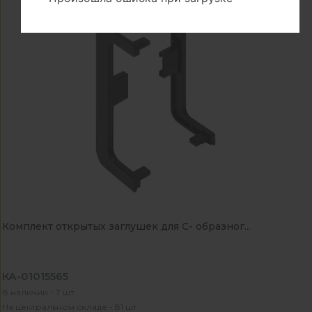
Комплект открытых заглушек для С- образног...
КА-01015565
В наличии - 7 шт
На центральном складе - 81 шт