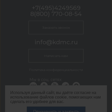
+7(495)4249569
8(800) 770-08-54
Заказать звонок
info@kdmc.ru
Написать нам
Политика конфиденциальности
Мы в соц. сетях
Используя данный сайт, вы даёте согласие на
использование файлов cookie, помогающих нам
КДМ Москва
сделать его удобнее для вас.
г. Москва, Кавказский бульвар, 54
Применить и закрыть
©
ООО ЦЕНТР КДМ. ИНН: 3661037157 ОГРН: 1063667287551
,