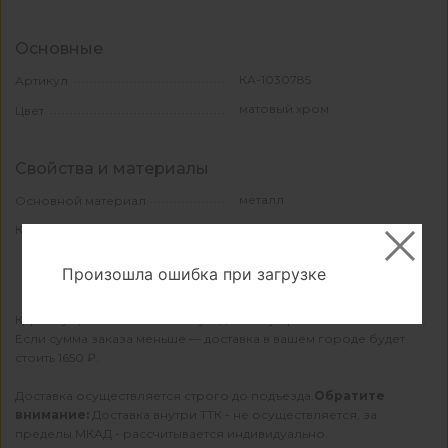
Основные
КА-1030785
Артикул
матовый хром
Цвет
Свойства и материалы
металл
Основной материал
30
Количество в упаковке
Произошла ошибка при загрузке
КДМ осуществляет бесплатную доставку при заказе от 22000 ₽.
Если сумма заказа меньше — доставка в вашем городе будет
стоить 1650 ₽.
Доставка осуществляется строго до подъезда.
Обратите
внимание:
Доставка внутри ТТК - не осуществляется, за
пределы МКАД - рассчитывается индивидуально.