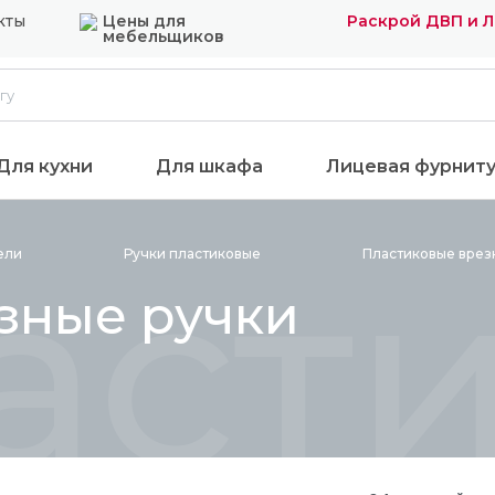
кты
Цены для
Раскрой ДВП и 
мебельщиков
Для кухни
Для шкафа
Лицевая фурнит
асти
ели
Ручки
пластиковые
Пластиковые вре
зные ручки