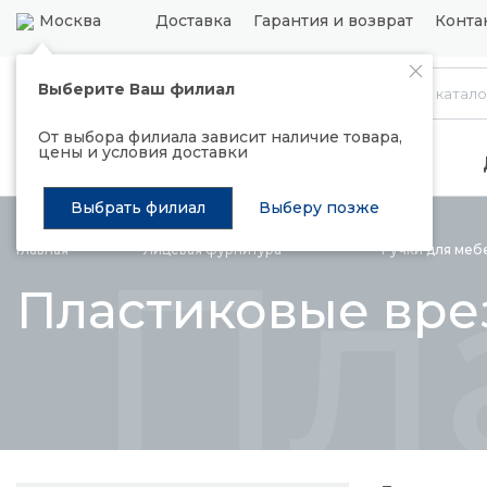
Москва
Доставка
Гарантия и возврат
Конта
Выберите Ваш филиал
Каталог
От выбора филиала зависит наличие товара,
цены и условия доставки
Распродажа
Подъемные механизмы
Выбрать филиал
Выберу позже
Пл
Главная
Лицевая
фурнитура
Ручки для
меб
Пластиковые вре