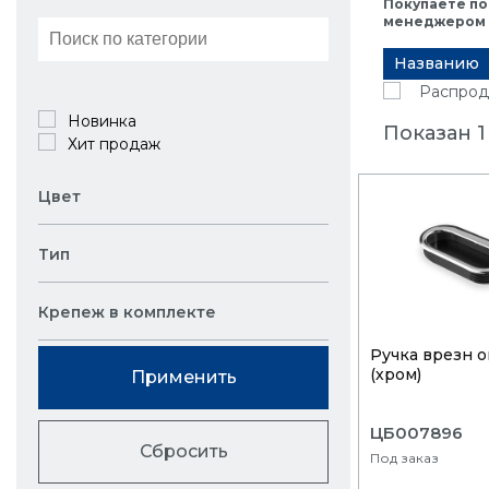
Покупаете по
менеджером в
Названию
Распрод
Новинка
Показан 1
Хит продаж
Цвет
Тип
Крепеж в комплекте
Ручка врезн о
(хром)
Применить
ЦБ007896
Сбросить
Под заказ