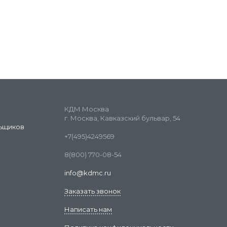
КДМ Москва
г. Москва, Кавказский бульвар, 54
ьщиков
+7(495)4249569
8(800) 770-08-54
info@kdmc.ru
Заказать звонок
Написать нам