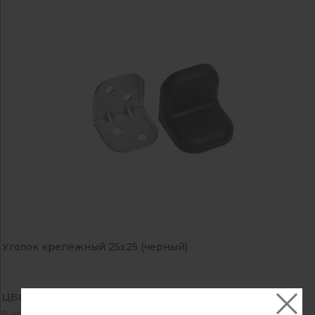
Уголок крепежный 25х25 (черный)
ЦБ043429
В наличии - 1941 комп