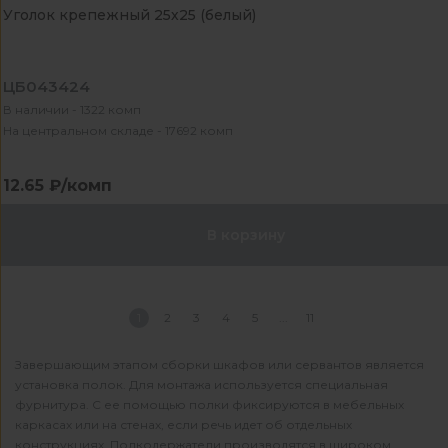
Уголок крепежный 25х25 (белый)
ЦБ043424
В наличии - 1322 комп
На центральном складе - 17692 комп
12.65 ₽/комп
В корзину
1
2
3
4
5
11
Завершающим этапом сборки шкафов или сервантов является
установка полок. Для монтажа используется специальная
фурнитура. С ее помощью полки фиксируются в мебельных
каркасах или на стенах, если речь идет об отдельных
конструкциях. Полкодержатели производятся в широком