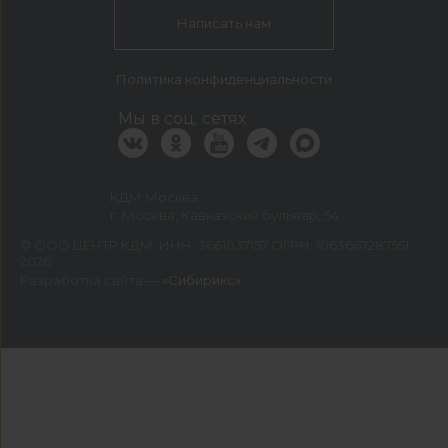
Написать нам
Политика конфиденциальности
Мы в соц. сетях
КДМ Москва
г. Москва, Кавказский бульвар, 54
©
ООО ЦЕНТР КДМ. ИНН: 3661037157 ОГРН: 1063667287551
,
2026
Разработка сайта —
«Сибирикс»