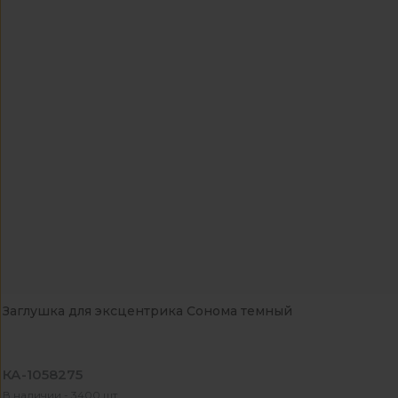
Заглушка для эксцентрика Сонома темный
КА-1058275
В наличии - 3400 шт