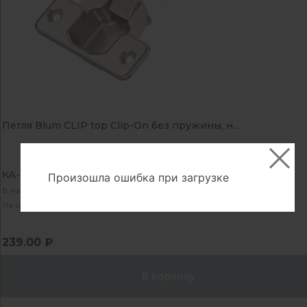
Петля Blum CLIP top Clip-On без пружины, н...
КА-1060098
Произошла ошибка при загрузке
В наличии - 496 шт
На центральном складе - 16802 шт
239.00 ₽
В корзину