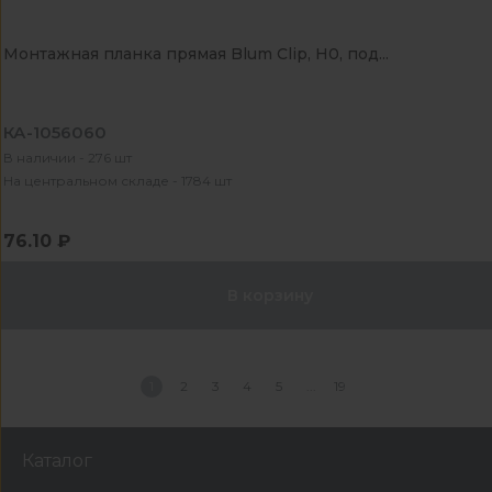
Монтажная планка прямая Blum Clip, Н0, под...
КА-1056060
В наличии - 276 шт
На центральном складе - 1784 шт
76.10 ₽
В корзину
1
2
3
4
5
19
Каталог