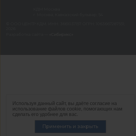
КДМ Москва
г. Москва, Кавказский бульвар, 54
©
ООО ЦЕНТР КДМ. ИНН: 3661037157 ОГРН: 1063667287551
,
2026
Разработка сайта —
«Сибирикс»
Используя данный сайт, вы даёте согласие на
использование файлов cookie, помогающих нам
сделать его удобнее для вас.
Применить и закрыть