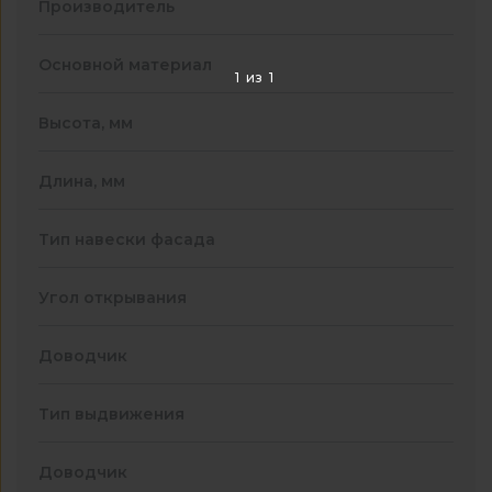
Производитель
Основной материал
1
из
1
Высота, мм
Длина, мм
Тип навески фасада
Угол открывания
Доводчик
Тип выдвижения
Доводчик