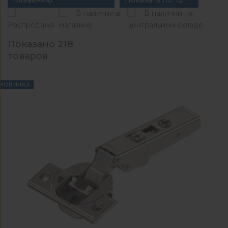
Названию
Показать по: 12
В наличии в
В наличии на
Распродажа
магазине
центральном складе
Показано 218
товаров
НОВИНКА