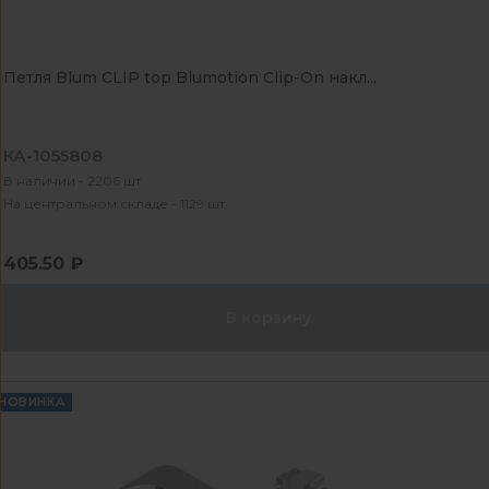
Петля Blum CLIP top Blumotion Clip-On накл...
КА-1055808
В наличии - 2206 шт
На центральном складе - 1129 шт
405.50 ₽
В корзину
НОВИНКА