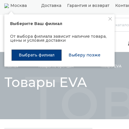
Москва
Доставка
Гарантия и возврат
Конта
Выберите Ваш филиал
Каталог
От выбора филиала зависит наличие товара,
цены и условия доставки
Распродажа
Подъемные механизмы
Выбрать филиал
Выберу позже
То
Главная
Товары по
брендам
Товары
EVA
Товары EVA