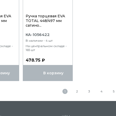
ая EVA
Ручка торцевая EVA
7 мм
TOTAL 448/497 мм
сатино...
КА-1056422
В наличии - 4 шт
складе -
На центральном складе -
165 шт
478.75 ₽
рзину
В корзину
1
2
3
4
5