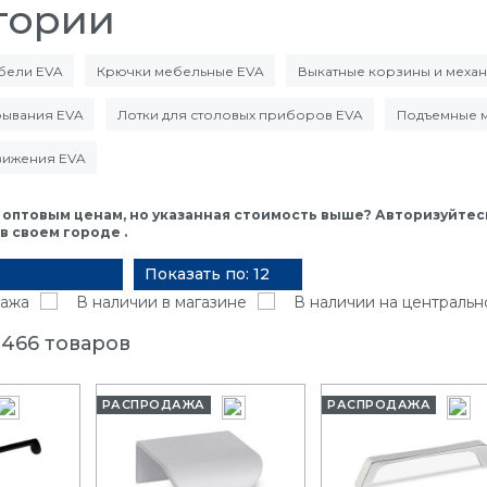
гории
ебели EVA
Крючки мебельные EVA
Выкатные корзины и меха
рывания EVA
Лотки для столовых приборов EVA
Подъемные 
вижения EVA
 оптовым ценам, но указанная стоимость выше? Авторизуйтесь
 своем городе .
Показать по: 12
ажа
В наличии в магазине
В наличии на центральн
 466 товаров
РАСПРОДАЖА
РАСПРОДАЖА