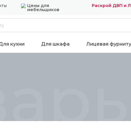
кты
Цены для
Раскрой ДВП и 
мебельщиков
Для кухни
Для шкафа
Лицевая фурнит
вар