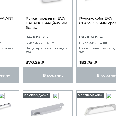
EVA ART
Ручка торцевая EVA
Ручка-скоба EVA
BALANCE 448/497 мм
CLASSIC 96мм хро
белы...
КА-1056352
КА-1060514
т
В наличии - 14 шт
В наличии - 14 шт
складе -
На центральном складе -
На центральном склад
274 шт
262 шт
370.25 ₽
182.75 ₽
рзину
В корзину
В корзин
РАСПРОДАЖА
РАСПРОДАЖА