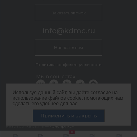
Заказать звонок
info@kdmc.ru
Написать нам
Политика конфиденциальности
Мы в соц. сетях
Используя данный сайт, вы даёте согласие на
использование файлов cookie, помогающих нам
КДМ Москва
сделать его удобнее для вас.
г. Москва, Кавказский бульвар, 54
©
ООО ЦЕНТР КДМ. ИНН: 3661037157 ОГРН: 1063667287551
Применить и закрыть
,
2026
Разработка сайта —
«Сибирикс»
0