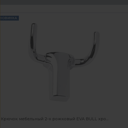
НОВИНКА
Крючок мебельный 2-x рожковый EVA BULL хро...