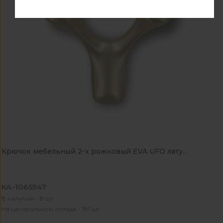
Крючок мебельный 2-x рожковый EVA UFO лату...
КА-1065547
В наличии - 8 шт
На центральном складе - 181 шт