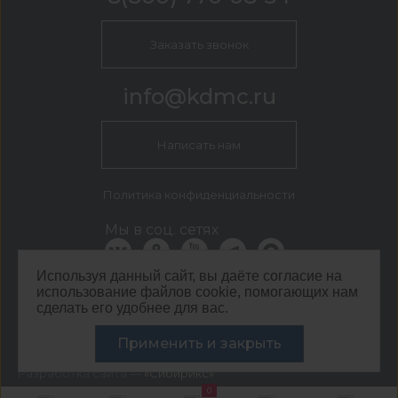
Заказать звонок
info@kdmc.ru
Написать нам
Политика конфиденциальности
Мы в соц. сетях
Используя данный сайт, вы даёте согласие на
использование файлов cookie, помогающих нам
КДМ Москва
сделать его удобнее для вас.
г. Москва, Кавказский бульвар, 54
Применить и закрыть
©
ООО ЦЕНТР КДМ. ИНН: 3661037157 ОГРН: 1063667287551
,
2026
Разработка сайта —
«Сибирикс»
0