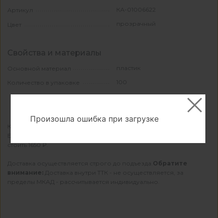
КА-01006622
Артикул
прозрачный
Цвет
Свойства и материалы
пластик
Основной материал
100
Количество в упаковке
Произошла ошибка при загрузке
КДМ осуществляет бесплатную доставку при заказе от 22000 ₽.
Если сумма заказа меньше — доставка в вашем городе будет
стоить 1650 ₽.
Доставка осуществляется строго до подъезда.
Обратите
внимание:
Доставка внутри ТТК - не осуществляется, за
пределы МКАД - рассчитывается индивидуально.