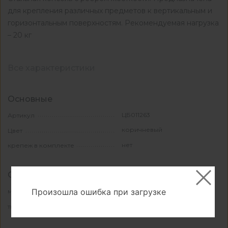
для крепления различных предметов к вертикальным и
горизонтальным поверхностям. Рекомендуемая нагрузка
– 20 кг
Все характеристики
Основные
ЦБ011263
Артикул
коричневый
Цвет
нет
крепеж в комплекте
Свойства и материалы
Произошла ошибка при загрузке
металл
материал
декоративный
тип