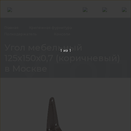
Главная
Крепежная
фурнитура
Полкодержатель
Консоли
Угол
Угол мебельный
1
из
1
125х150х0,7 (коричневый)
в Москве