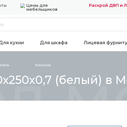
кты
Цены для
Раскрой ДВП и 
мебельщиков
Для кухни
Для шкафа
Лицевая фурнит
ол м
атель
Консоли
х250х0,7 (белый) в 