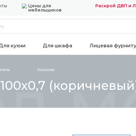
кты
Цены для
Раскрой ДВП и 
мебельщиков
Для кухни
Для шкафа
Лицевая фурнит
ол м
атель
Консоли
100х0,7 (коричневый