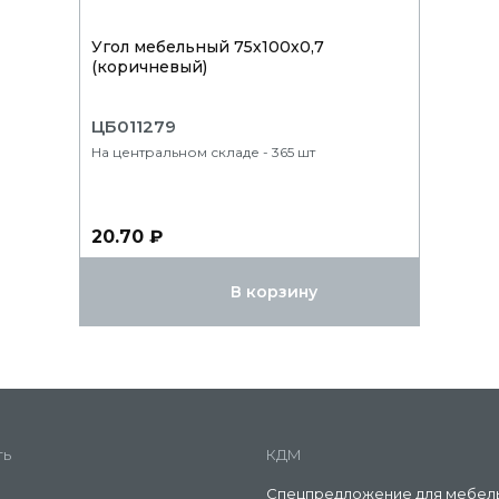
Угол мебельный 75х100х0,7
(коричневый)
ЦБ011279
На центральном складе - 365 шт
20.70 ₽
В корзину
ть
КДМ
Спецпредложение для мебел