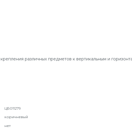
 крепления различных предметов к вертикальным и горизонта
ЦБ011279
коричневый
нет